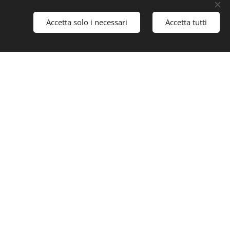
Accetta solo i necessari
Accetta tutti